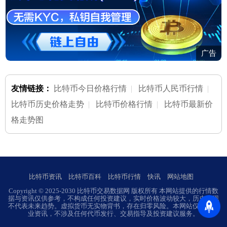
广告
友情链接：
比特币今日价格行情
|
比特币人民币行情
|
比特币历史价格走势
|
比特币价格行情
|
比特币最新价
格走势图
比特币资讯
比特币百科
比特币行情
快讯
网站地图
Copyright © 2025-2030 比特币交易数据网 版权所有 本网站提供的行情数
据与资讯仅供参考，不构成任何投资建议，实时价格波动较大，历史表现
不代表未来趋势。虚拟货币无实物背书，存在归零风险。本网站仅提供行
业资讯，不涉及任何代币发行、交易指导及投资建议服务。