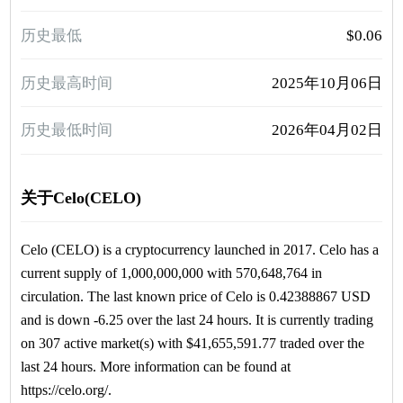
历史最低
$0.06
历史最高时间
2025年10月06日
历史最低时间
2026年04月02日
关于Celo(CELO)
Celo (CELO) is a cryptocurrency launched in 2017. Celo has a
current supply of 1,000,000,000 with 570,648,764 in
circulation. The last known price of Celo is 0.42388867 USD
and is down -6.25 over the last 24 hours. It is currently trading
on 307 active market(s) with $41,655,591.77 traded over the
last 24 hours. More information can be found at
https://celo.org/.