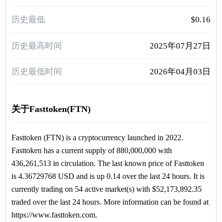
历史最低
$0.16
历史最高时间
2025年07月27日
历史最低时间
2026年04月03日
关于Fasttoken(FTN)
Fasttoken (FTN) is a cryptocurrency launched in 2022.
Fasttoken has a current supply of 880,000,000 with
436,261,513 in circulation. The last known price of Fasttoken
is 4.36729768 USD and is up 0.14 over the last 24 hours. It is
currently trading on 54 active market(s) with $52,173,892.35
traded over the last 24 hours. More information can be found at
https://www.fasttoken.com.