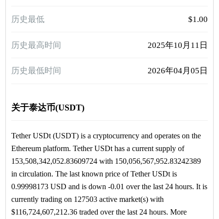
历史最低
$1.00
历史最高时间
2025年10月11日
历史最低时间
2026年04月05日
关于泰达币(USDT)
Tether USDt (USDT) is a cryptocurrency and operates on the
Ethereum platform. Tether USDt has a current supply of
153,508,342,052.83609724 with 150,056,567,952.83242389
in circulation. The last known price of Tether USDt is
0.99998173 USD and is down -0.01 over the last 24 hours. It is
currently trading on 127503 active market(s) with
$116,724,607,212.36 traded over the last 24 hours. More