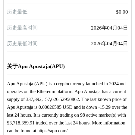
历史最低
$0.00
历史最高时间
2026年04月04日
历史最低时间
2026年04月04日
关于Apu Apustaja(APU)
Apu Apustaja (APU) is a cryptocurrency launched in 2024and
operates on the Ethereum platform. Apu Apustaja has a current
supply of 337,892,157,626.52950862. The last known price of
Apu Apustaja is 0.00026585 USD and is down -15.29 over the
last 24 hours. It is currently trading on 98 active market(s) with
$3,718,359.91 traded over the last 24 hours. More information
can be found at https://apu.com/.