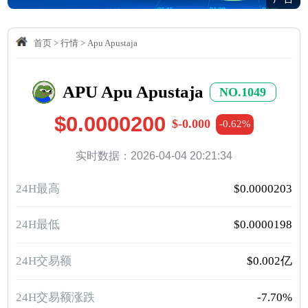
首页
>
行情
>
Apu Apustaja
APU Apu Apustaja
NO.1049
$0.0000200
$-0.000
-0.62%
实时数据：2026-04-04 20:21:34
24H最高
$0.0000203
24H最低
$0.0000198
24H交易额
$0.002亿
24H交易额涨跌
-7.70%