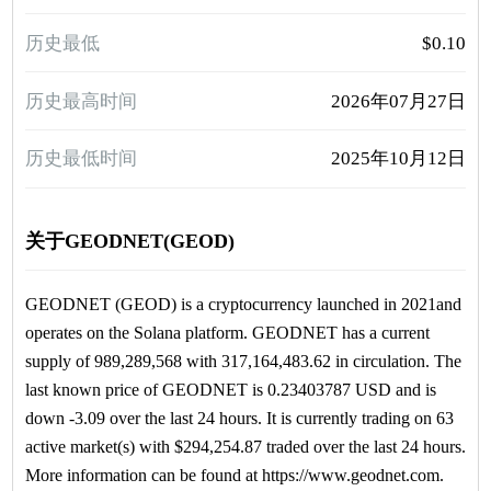
历史最低
$0.10
历史最高时间
2026年07月27日
历史最低时间
2025年10月12日
关于GEODNET(GEOD)
GEODNET (GEOD) is a cryptocurrency launched in 2021and
operates on the Solana platform. GEODNET has a current
supply of 989,289,568 with 317,164,483.62 in circulation. The
last known price of GEODNET is 0.23403787 USD and is
down -3.09 over the last 24 hours. It is currently trading on 63
active market(s) with $294,254.87 traded over the last 24 hours.
More information can be found at https://www.geodnet.com.